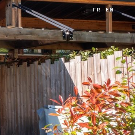
FR
EN