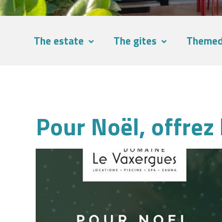
The estate
The gites
Themed
Pour Noël, offrez 