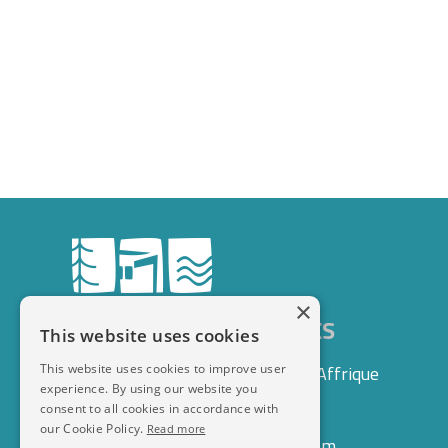
×
DOMAINE LE VAXERGUES
This website uses cookies
This website uses cookies to improve user
1 rue des Lauriers, 12400 Saint-Affrique
experience. By using our website you
FRANCE
consent to all cookies in accordance with
06 76 75 06 77
our Cookie Policy.
Read more
contact@domainelevaxergues.com