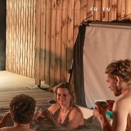
FR
EN