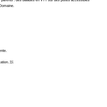
parents : des balades en VTT sur des pistes accessibles 
 Domaine. 
nte. 
ation. 🧖