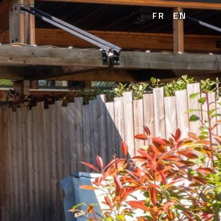
FR
EN