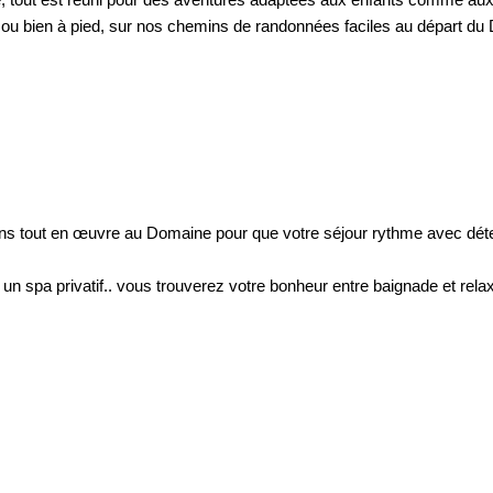
, tout est réuni pour des aventures adaptées aux enfants comme aux 
, ou bien à pied, sur nos chemins de randonnées faciles au départ du
ns tout en œuvre au Domaine pour que votre séjour rythme avec déte
n spa privatif.. vous trouverez votre bonheur entre baignade et relax