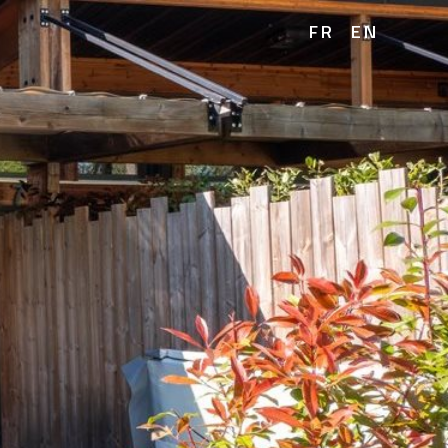
FR
EN