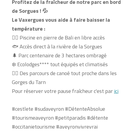
Profitez de la fraîcheur de notre parc en bord
de Sorgues ! 💦
Le Vaxergues vous aide à faire baisser la
température :
🏊‍♂️ Piscine en pierre de Bali en libre accès
🐟 Accès direct à la rivière de la Sorgues
🌲 Parc centenaire de 3 hectares ombragé
❄️ Ecolodges**** tout équipés et climatisés
🚣‍♀️ Des parcours de canoé tout proche dans les
Gorges du Tarn
Pour réserver votre pause fraîcheur c'est par
ici
#cestlete
#sudaveyron
#DétenteAbsolue
#tourismeaveyron
#petitparadis
#détente
#occitanietourisme
#aveyronvivrevrai