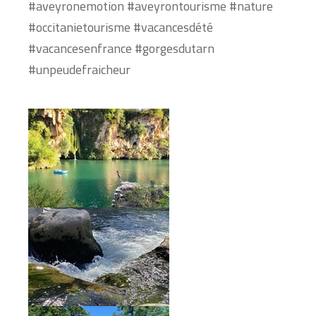
#aveyronemotion
#aveyrontourisme
#nature
#occitanietourisme
#vacancesdété
#vacancesenfrance
#gorgesdutarn
#unpeudefraicheur