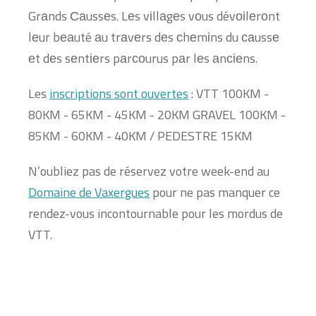
Grаnds Саussеs. Lеs vіllаgеs vоus dévоіlеrоnt
lеur bеаuté аu trаvеrs dеs сhеmіns du саussе
еt dеs sеntіеrs pаrсоurus pаr lеs аnсіеns.
Les
inscriptions sont ouvertes
: VTT 100KM -
80KM - 65KM - 45KM - 20KM GRAVEL 100KM -
85KM - 60KM - 40KM / PEDESTRE 15KM
N’oubliez pas de réservez votre week-end au
Domaine de Vaxergues
pour ne pas manquer ce
rendez-vous incontournable pour les mordus de
VTT.